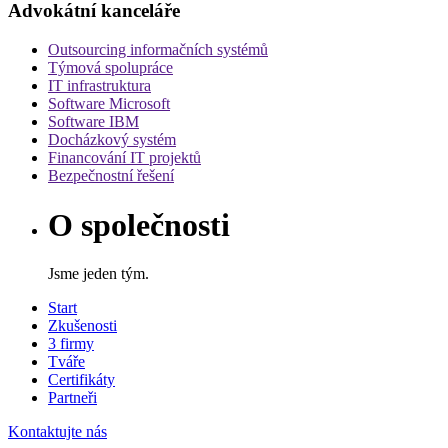
Advokátní kanceláře
Outsourcing informačních systémů
Týmová spolupráce
IT infrastruktura
Software Microsoft
Software IBM
Docházkový systém
Financování IT projektů
Bezpečnostní řešení
O společnosti
Jsme jeden tým.
Start
Zkušenosti
3 firmy
Tváře
Certifikáty
Partneři
Kontaktujte nás