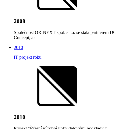
2008
Společnost OR-NEXT spol. s r.o. se stala partnerem DC
Concept, a.s.
2010
IT projekt roku
2010
Projekt "Řízení výrobní linky datovými podklady z