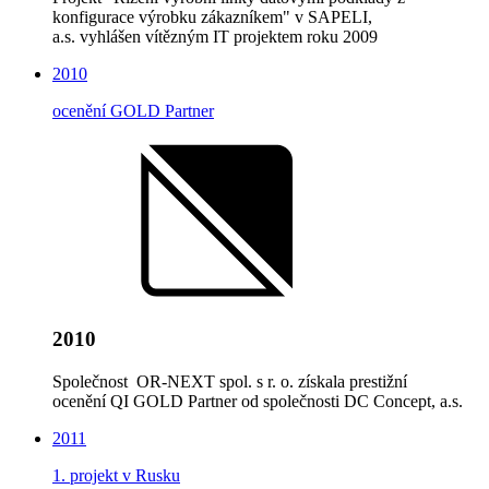
konfigurace výrobku zákazníkem" v SAPELI,
a.s. vyhlášen vítězným IT projektem roku 2009
2010
ocenění GOLD Partner
2010
Společnost OR-NEXT spol. s r. o. získala prestižní
ocenění QI GOLD Partner od společnosti DC Concept, a.s.
2011
1. projekt v Rusku