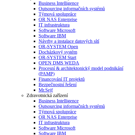
Business Intelligence
Outsourcing informačních systémů
Týmová spolupráce
OR NAS Enterprise
IT infrastruktura
Software Microsoft
Software IBM
Návrhy a instalace datových sítí
OR-SYSTEM Open
Docházkový systém
OR-SYSTEM Start
OPEN DMS WEDA
Procesní & architektonický model podnikání
(PAMP)
Financování IT projektů
Bezpečnostní řešení
Mr.Sejf
Zdravotnická zařízení
Business Intelligence
Outsourcing informačních systémů
Týmová spolupráce
OR NAS Enterprise
IT infrastruktura
Software Microsoft
Software IBM