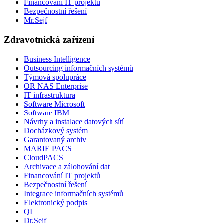
Financování IT projektů
Bezpečnostní řešení
Mr.Sejf
Zdravotnická zařízení
Business Intelligence
Outsourcing informačních systémů
Týmová spolupráce
OR NAS Enterprise
IT infrastruktura
Software Microsoft
Software IBM
Návrhy a instalace datových sítí
Docházkový systém
Garantovaný archiv
MARIE PACS
CloudPACS
Archivace a zálohování dat
Financování IT projektů
Bezpečnostní řešení
Integrace informačních systémů
Elektronický podpis
QI
Dr.Sejf