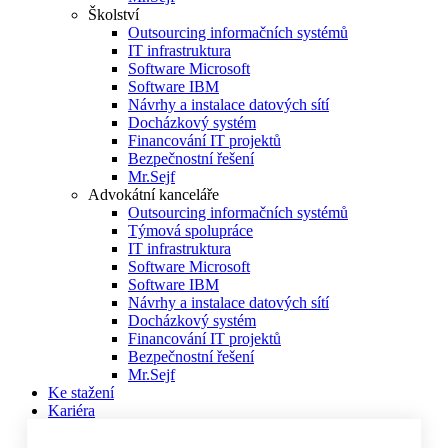
Školství
Outsourcing informačních systémů
IT infrastruktura
Software Microsoft
Software IBM
Návrhy a instalace datových sítí
Docházkový systém
Financování IT projektů
Bezpečnostní řešení
Mr.Sejf
Advokátní kanceláře
Outsourcing informačních systémů
Týmová spolupráce
IT infrastruktura
Software Microsoft
Software IBM
Návrhy a instalace datových sítí
Docházkový systém
Financování IT projektů
Bezpečnostní řešení
Mr.Sejf
Ke stažení
Kariéra
Novinky
Školení