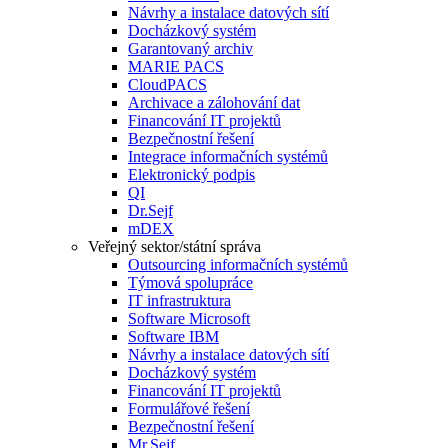
Návrhy a instalace datových sítí
Docházkový systém
Garantovaný archiv
MARIE PACS
CloudPACS
Archivace a zálohování dat
Financování IT projektů
Bezpečnostní řešení
Integrace informačních systémů
Elektronický podpis
QI
Dr.Sejf
mDEX
Veřejný sektor/státní správa
Outsourcing informačních systémů
Týmová spolupráce
IT infrastruktura
Software Microsoft
Software IBM
Návrhy a instalace datových sítí
Docházkový systém
Financování IT projektů
Formulářové řešení
Bezpečnostní řešení
Mr.Sejf