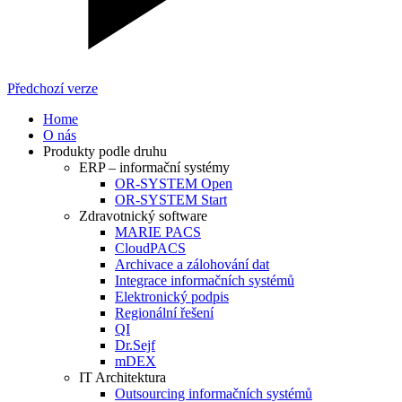
Předchozí verze
Home
O nás
Produkty podle druhu
ERP – informační systémy
OR-SYSTEM Open
OR-SYSTEM Start
Zdravotnický software
MARIE PACS
CloudPACS
Archivace a zálohování dat
Integrace informačních systémů
Elektronický podpis
Regionální řešení
QI
Dr.Sejf
mDEX
IT Architektura
Outsourcing informačních systémů