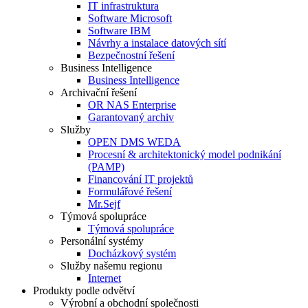
IT infrastruktura
Software Microsoft
Software IBM
Návrhy a instalace datových sítí
Bezpečnostní řešení
Business Intelligence
Business Intelligence
Archivační řešení
OR NAS Enterprise
Garantovaný archiv
Služby
OPEN DMS WEDA
Procesní & architektonický model podnikání
(PAMP)
Financování IT projektů
Formulářové řešení
Mr.Sejf
Týmová spolupráce
Týmová spolupráce
Personální systémy
Docházkový systém
Služby našemu regionu
Internet
Produkty podle odvětví
Výrobní a obchodní společnosti