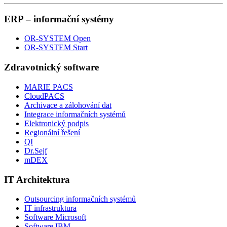
ERP – informační systémy
OR-SYSTEM Open
OR-SYSTEM Start
Zdravotnický software
MARIE PACS
CloudPACS
Archivace a zálohování dat
Integrace informačních systémů
Elektronický podpis
Regionální řešení
QI
Dr.Sejf
mDEX
IT Architektura
Outsourcing informačních systémů
IT infrastruktura
Software Microsoft
Software IBM