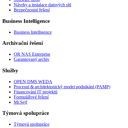
Návrhy a instalace datových sítí
Bezpečnostní řešení
Business Intelligence
Business Intelligence
Archivační řešení
OR NAS Enterprise
Garantovaný archiv
Služby
OPEN DMS WEDA
Procesní & architektonický model podnikání (PAMP)
Financování IT projektů
Formulářové řešení
Mr.Sejf
Týmová spolupráce
Týmová spolupráce