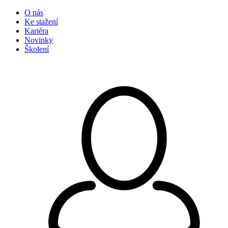
O nás
Ke stažení
Kariéra
Novinky
Školení