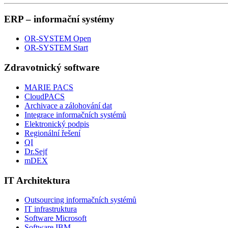
ERP – informační systémy
OR-SYSTEM Open
OR-SYSTEM Start
Zdravotnický software
MARIE PACS
CloudPACS
Archivace a zálohování dat
Integrace informačních systémů
Elektronický podpis
Regionální řešení
QI
Dr.Sejf
mDEX
IT Architektura
Outsourcing informačních systémů
IT infrastruktura
Software Microsoft
Software IBM