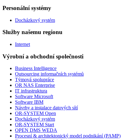
Personální systémy
Docházkový systém
Služby našemu regionu
Internet
Výrobní a obchodní společnosti
Business Intelligence
Outsourcing informačních systémů
Týmová spolupráce
OR NAS Enterprise
IT infrastruktura
Software Microsoft
Software IBM
Návrhy a instalace datových sítí
OR-SYSTEM Open
Docházkový systém
OR-SYSTEM Start
OPEN DMS WEDA
Procesní & architektonický model podnikání (PAMP)