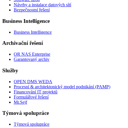
Návrhy a instalace datových sítí
Bezpečnostní řešení
Business Intelligence
Business Intelligence
Archivační řešení
OR NAS Enterprise
Garantovaný archiv
Služby
OPEN DMS WEDA
Procesní & architektonický model podnikání (PAMP)
Financování IT projektů
Formulářové řešení
Mr.Sejf
Týmová spolupráce
Týmová spolupráce