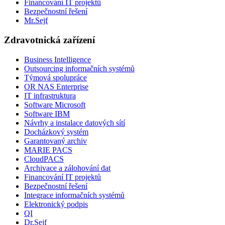
Financování IT projektů
Bezpečnostní řešení
Mr.Sejf
Zdravotnická zařízení
Business Intelligence
Outsourcing informačních systémů
Týmová spolupráce
OR NAS Enterprise
IT infrastruktura
Software Microsoft
Software IBM
Návrhy a instalace datových sítí
Docházkový systém
Garantovaný archiv
MARIE PACS
CloudPACS
Archivace a zálohování dat
Financování IT projektů
Bezpečnostní řešení
Integrace informačních systémů
Elektronický podpis
QI
Dr.Sejf