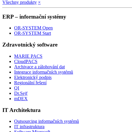
Všechny produkty
×
ERP – informační systémy
OR-SYSTEM Open
OR-SYSTEM Start
Zdravotnický software
MARIE PACS
CloudPACS
Archivace a zálohování dat
Integrace informačních systémů
Elektronický podpis
Regionální řešení
QI
Dr.Sejf
mDEX
IT Architektura
Outsourcing informačních systémů
IT infrastruktura
Software Microsoft