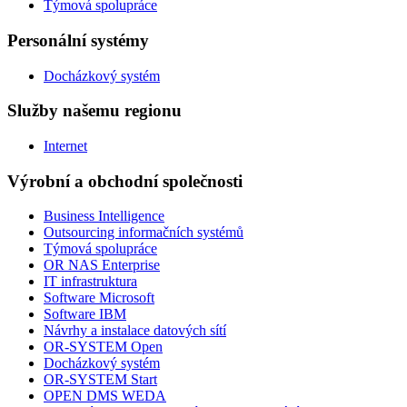
Týmová spolupráce
Personální systémy
Docházkový systém
Služby našemu regionu
Internet
Výrobní a obchodní společnosti
Business Intelligence
Outsourcing informačních systémů
Týmová spolupráce
OR NAS Enterprise
IT infrastruktura
Software Microsoft
Software IBM
Návrhy a instalace datových sítí
OR-SYSTEM Open
Docházkový systém
OR-SYSTEM Start
OPEN DMS WEDA