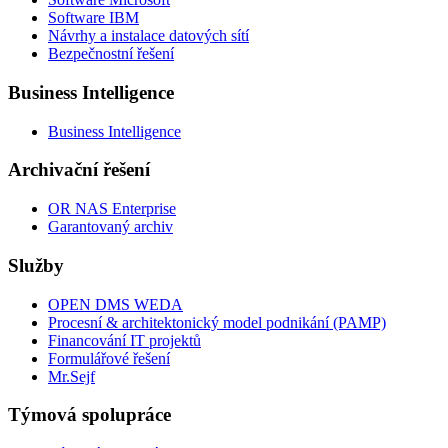
Software IBM
Návrhy a instalace datových sítí
Bezpečnostní řešení
Business Intelligence
Business Intelligence
Archivační řešení
OR NAS Enterprise
Garantovaný archiv
Služby
OPEN DMS WEDA
Procesní & architektonický model podnikání (PAMP)
Financování IT projektů
Formulářové řešení
Mr.Sejf
Týmová spolupráce