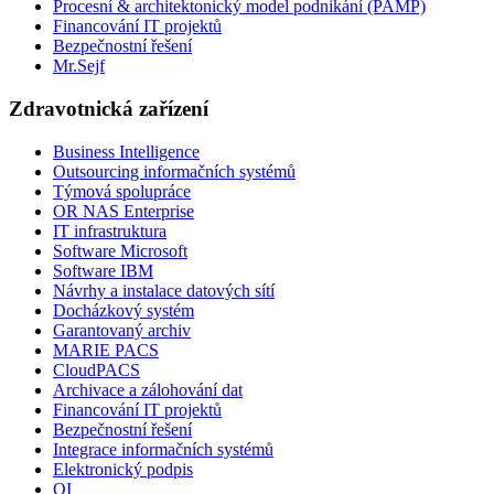
Procesní & architektonický model podnikání (PAMP)
Financování IT projektů
Bezpečnostní řešení
Mr.Sejf
Zdravotnická zařízení
Business Intelligence
Outsourcing informačních systémů
Týmová spolupráce
OR NAS Enterprise
IT infrastruktura
Software Microsoft
Software IBM
Návrhy a instalace datových sítí
Docházkový systém
Garantovaný archiv
MARIE PACS
CloudPACS
Archivace a zálohování dat
Financování IT projektů
Bezpečnostní řešení
Integrace informačních systémů
Elektronický podpis
QI