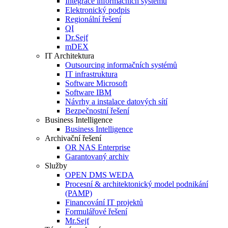
Integrace informačních systémů
Elektronický podpis
Regionální řešení
QI
Dr.Sejf
mDEX
IT Architektura
Outsourcing informačních systémů
IT infrastruktura
Software Microsoft
Software IBM
Návrhy a instalace datových sítí
Bezpečnostní řešení
Business Intelligence
Business Intelligence
Archivační řešení
OR NAS Enterprise
Garantovaný archiv
Služby
OPEN DMS WEDA
Procesní & architektonický model podnikání
(PAMP)
Financování IT projektů
Formulářové řešení
Mr.Sejf