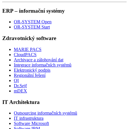
ERP – informační systémy
OR-SYSTEM Open
OR-SYSTEM Start
Zdravotnický software
MARIE PACS
CloudPACS
Archivace a zálohování dat
Integrace informačních systémů
Elektronický podpis
Regionální řešení
QI
Dr.Sejf
mDEX
IT Architektura
Outsourcing informačních systémů
IT infrastruktura
Software Microsoft
Software IBM