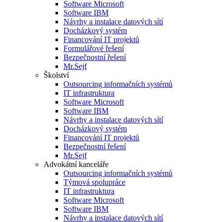
Software Microsoft
Software IBM
Návrhy a instalace datových sítí
Docházkový systém
Financování IT projektů
Formulářové řešení
Bezpečnostní řešení
Mr.Sejf
Školství
Outsourcing informačních systémů
IT infrastruktura
Software Microsoft
Software IBM
Návrhy a instalace datových sítí
Docházkový systém
Financování IT projektů
Bezpečnostní řešení
Mr.Sejf
Advokátní kanceláře
Outsourcing informačních systémů
Týmová spolupráce
IT infrastruktura
Software Microsoft
Software IBM
Návrhy a instalace datových sítí