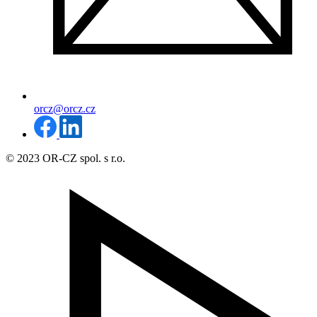
orcz@orcz.cz
© 2023 OR-CZ spol. s r.o.