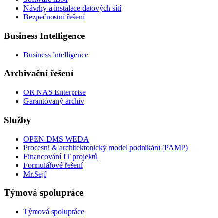
Návrhy a instalace datových sítí
Bezpečnostní řešení
Business Intelligence
Business Intelligence
Archivační řešení
OR NAS Enterprise
Garantovaný archiv
Služby
OPEN DMS WEDA
Procesní & architektonický model podnikání (PAMP)
Financování IT projektů
Formulářové řešení
Mr.Sejf
Týmová spolupráce
Týmová spolupráce