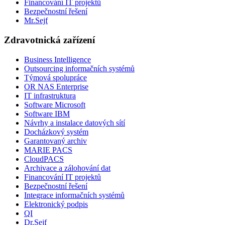
Financování IT projektů
Bezpečnostní řešení
Mr.Sejf
Zdravotnická zařízení
Business Intelligence
Outsourcing informačních systémů
Týmová spolupráce
OR NAS Enterprise
IT infrastruktura
Software Microsoft
Software IBM
Návrhy a instalace datových sítí
Docházkový systém
Garantovaný archiv
MARIE PACS
CloudPACS
Archivace a zálohování dat
Financování IT projektů
Bezpečnostní řešení
Integrace informačních systémů
Elektronický podpis
QI
Dr.Sejf