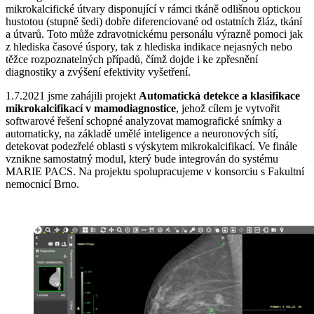
mikrokalcifické útvary disponující v rámci tkáně odlišnou optickou
hustotou (stupně šedi) dobře diferenciované od ostatních žláz, tkání
a útvarů. Toto může zdravotnickému personálu výrazně pomoci jak
z hlediska časové úspory, tak z hlediska indikace nejasných nebo
těžce rozpoznatelných případů, čímž dojde i ke zpřesnění
diagnostiky a zvýšení efektivity vyšetření.
1.7.2021 jsme zahájili projekt
Automatická detekce a klasifikace
mikrokalcifikací v mamodiagnostice
, jehož cílem je vytvořit
softwarové řešení schopné analyzovat mamografické snímky a
automaticky, na základě umělé inteligence a neuronových sítí,
detekovat podezřelé oblasti s výskytem mikrokalcifikací. Ve finále
vznikne samostatný modul, který bude integrován do systému
MARIE PACS. Na projektu spolupracujeme v konsorciu s Fakultní
nemocnicí Brno.