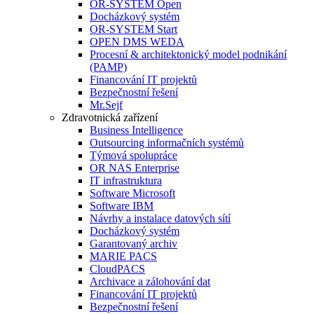
OR-SYSTEM Open
Docházkový systém
OR-SYSTEM Start
OPEN DMS WEDA
Procesní & architektonický model podnikání
(PAMP)
Financování IT projektů
Bezpečnostní řešení
Mr.Sejf
Zdravotnická zařízení
Business Intelligence
Outsourcing informačních systémů
Týmová spolupráce
OR NAS Enterprise
IT infrastruktura
Software Microsoft
Software IBM
Návrhy a instalace datových sítí
Docházkový systém
Garantovaný archiv
MARIE PACS
CloudPACS
Archivace a zálohování dat
Financování IT projektů
Bezpečnostní řešení