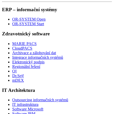
ERP – informační systémy
OR-SYSTEM Open
OR-SYSTEM Start
Zdravotnický software
MARIE PACS
CloudPACS
Archivace a zálohování dat
Integrace informačních systémů
Elektronický podpis
Regionální řešení
QI
Dr.Sejf
mDEX
IT Architektura
Outsourcing informačních systémů
IT infrastruktura
Software Microsoft
Software IBM