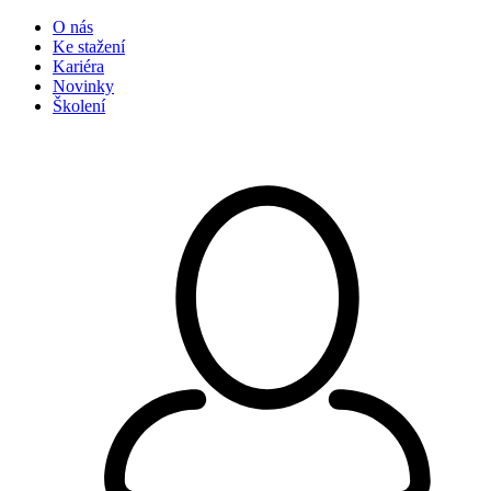
O nás
Ke stažení
Kariéra
Novinky
Školení