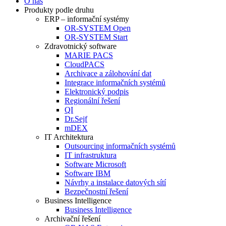
O nás
Produkty podle druhu
ERP – informační systémy
OR-SYSTEM Open
OR-SYSTEM Start
Zdravotnický software
MARIE PACS
CloudPACS
Archivace a zálohování dat
Integrace informačních systémů
Elektronický podpis
Regionální řešení
QI
Dr.Sejf
mDEX
IT Architektura
Outsourcing informačních systémů
IT infrastruktura
Software Microsoft
Software IBM
Návrhy a instalace datových sítí
Bezpečnostní řešení
Business Intelligence
Business Intelligence
Archivační řešení