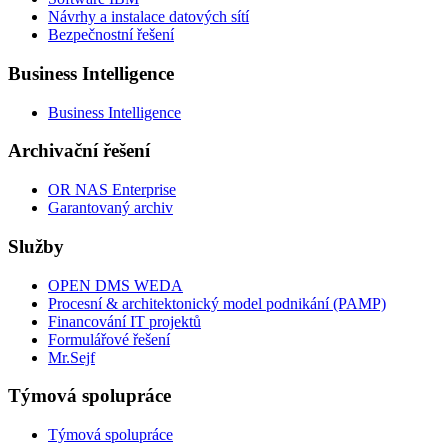
Návrhy a instalace datových sítí
Bezpečnostní řešení
Business Intelligence
Business Intelligence
Archivační řešení
OR NAS Enterprise
Garantovaný archiv
Služby
OPEN DMS WEDA
Procesní & architektonický model podnikání (PAMP)
Financování IT projektů
Formulářové řešení
Mr.Sejf
Týmová spolupráce
Týmová spolupráce