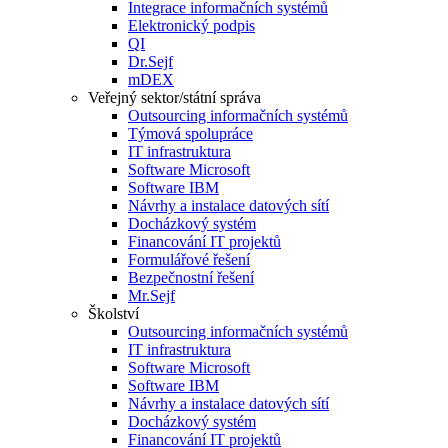
Integrace informačních systémů
Elektronický podpis
QI
Dr.Sejf
mDEX
Veřejný sektor/státní správa
Outsourcing informačních systémů
Týmová spolupráce
IT infrastruktura
Software Microsoft
Software IBM
Návrhy a instalace datových sítí
Docházkový systém
Financování IT projektů
Formulářové řešení
Bezpečnostní řešení
Mr.Sejf
Školství
Outsourcing informačních systémů
IT infrastruktura
Software Microsoft
Software IBM
Návrhy a instalace datových sítí
Docházkový systém
Financování IT projektů