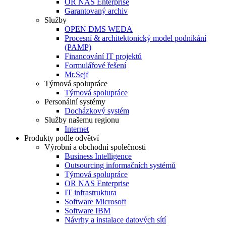
OR NAS Enterprise
Garantovaný archiv
Služby
OPEN DMS WEDA
Procesní & architektonický model podnikání
(PAMP)
Financování IT projektů
Formulářové řešení
Mr.Sejf
Týmová spolupráce
Týmová spolupráce
Personální systémy
Docházkový systém
Služby našemu regionu
Internet
Produkty podle odvětví
Výrobní a obchodní společnosti
Business Intelligence
Outsourcing informačních systémů
Týmová spolupráce
OR NAS Enterprise
IT infrastruktura
Software Microsoft
Software IBM
Návrhy a instalace datových sítí