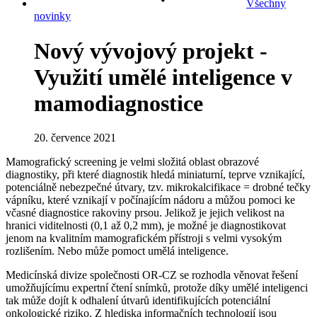
Všechny
novinky
Nový vývojový projekt -
Využití umělé inteligence v
mamodiagnostice
20. července 2021
Mamografický screening je velmi složitá oblast obrazové
diagnostiky, při které diagnostik hledá miniaturní, teprve vznikající,
potenciálně nebezpečné útvary, tzv. mikrokalcifikace = drobné tečky
vápníku, které vznikají v počínajícím nádoru a můžou pomoci ke
včasné diagnostice rakoviny prsou. Jelikož je jejich velikost na
hranici viditelnosti (0,1 až 0,2 mm), je možné je diagnostikovat
jenom na kvalitním mamografickém přístroji s velmi vysokým
rozlišením. Nebo může pomoct umělá inteligence.
Medicínská divize společnosti OR-CZ se rozhodla věnovat řešení
umožňujícímu expertní čtení snímků, protože díky umělé inteligenci
tak může dojít k odhalení útvarů identifikujících potenciální
onkologické riziko. Z hlediska informačních technologií jsou