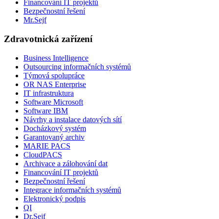
Financování IT projektů
Bezpečnostní řešení
Mr.Sejf
Zdravotnická zařízení
Business Intelligence
Outsourcing informačních systémů
Týmová spolupráce
OR NAS Enterprise
IT infrastruktura
Software Microsoft
Software IBM
Návrhy a instalace datových sítí
Docházkový systém
Garantovaný archiv
MARIE PACS
CloudPACS
Archivace a zálohování dat
Financování IT projektů
Bezpečnostní řešení
Integrace informačních systémů
Elektronický podpis
QI
Dr.Sejf